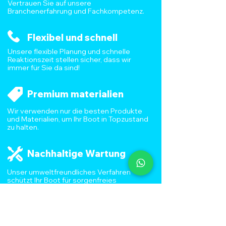
Vertrauen Sie auf unsere
Branchenerfahrung und Fachkompetenz.
Flexibel und schnell
Unsere flexible Planung und schnelle
Reaktionszeit stellen sicher, dass wir
immer für Sie da sind!
Premium materialien
Wir verwenden nur die besten Produkte
und Materialien, um Ihr Boot in Topzustand
zu halten.
Nachhaltige Wartung
Unser umweltfreundliches Verfahren
schützt Ihr Boot für sorgenfreies
Wasservergnügen.