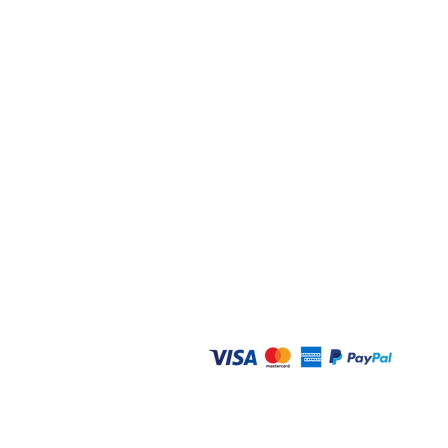
Ontdek Glenn's Yacht Clean
Glenn's Yacht Cleaning besteht
the
komplette Reinigung von Ya
Sie zum Beispiel an das Wasche
Bootes, das Polieren des Bootes
Reinigung des Innenraums bis hi
Behandlung eines Unterwassers
professioneller Service garantie
sauberes Boot. Wir stehen für Q
einem realistischen Preis.
Made with 💜 by Bessems Marketing S