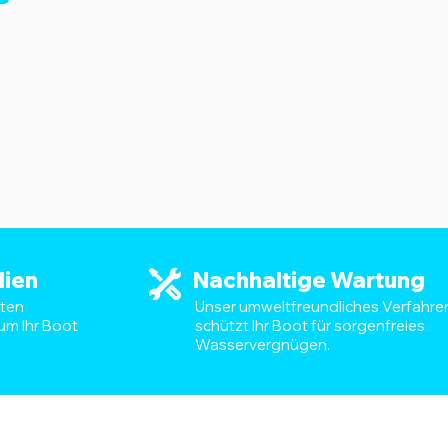
lien
Nachhaltige Wartung
sten
Unser umweltfreundliches Verfahre
um Ihr Boot
schützt Ihr Boot für sorgenfreies
Wasservergnügen.