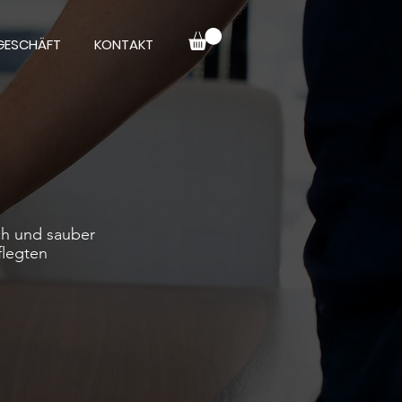
GESCHÄFT
KONTAKT
sch und sauber
flegten