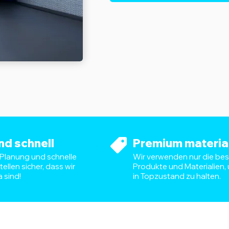
nd schnell
Premium materia
 Planung und schnelle
Wir verwenden nur die be
ellen sicher, dass wir
Produkte und Materialien, 
a sind!
in Topzustand zu halten.