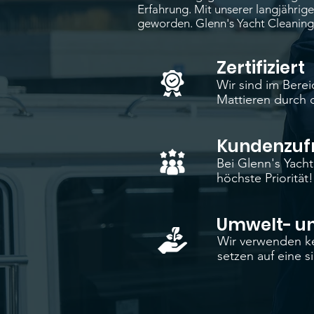
Erfahrung. Mit unserer langjährig
geworden. Glenn's Yacht Cleaning 
Zertifiziert
Wir sind im Berei
Mattieren durch d
Kundenzufr
Bei Glenn's Yach
höchste Priorität!
Umwelt- un
Wir verwenden ke
setzen auf eine s