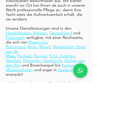
individuellen Bedürfnissen aus. Wir bieten
sowohl vor Ort bei Ihnen als auch in unserer
Werft professionelle Pflege an, damit Ihre
Yacht stets die Aufmerksamkeit erhält, die
sie verdient.
Unsere Dienstleistungen sind in den
Niederlanden
,
Belgien
,
Deutschland
und
Frankreich
verfügbar, mit einer Reichweite,
die sich von
Maastricht
,
Roermond
,
Venlo
,
Weert
,
Maasbracht, Horst
aan de
Maas
,
Panheel
,
Roggel
,
Echt
,
Zutphen
,
Haarlem
,
Nijmegen
,
Dordrecht
,
Alphen aan
den Rijn
und Bovenkarspel bis
Kampen
,
Maasmechelen
und sogar in
Zeeland
erstreckt!
Unabhängig davon, wo Sie sich befinden, ist
unser Team jederzeit bereit, Ihnen zur Seite
zu stehen. Entscheiden Sie sich für Glenn's
Yacht Cleaning und genießen Sie sorgenfrei
Ihre Zeit auf dem Wasser!
Boot zum Strahlen!