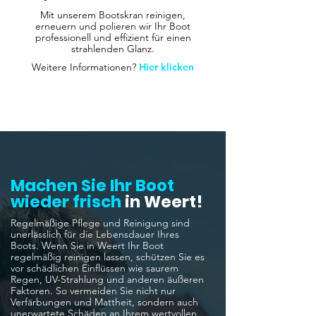
Mit unserem Bootskran reinigen,
erneuern und polieren wir Ihr Boot
professionell und effizient für einen
strahlenden Glanz.
Weitere Informationen?
Hier klicken
Machen Sie Ihr Boot
wieder frisch
in Weert!
Regelmäßige Pflege und Reinigung sind
unerlässlich für die Lebensdauer Ihres
Boots. Wenn Sie in Weert Ihr Boot
regelmäßig reinigen lassen, schützen Sie es
vor schädlichen Einflüssen wie saurem
Regen, UV-Strahlung und anderen äußeren
Faktoren. So vermeiden Sie nicht nur
Verfärbungen und Mattheit, sondern auch
unerwartete Schäden an Ihrem wertvollen