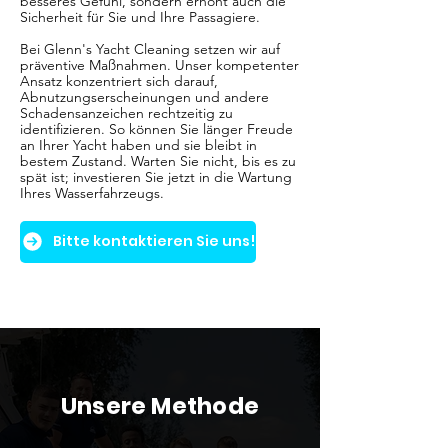
besseres Gefühl, sondern erhöht auch die
Sicherheit für Sie und Ihre Passagiere.
Bei Glenn's Yacht Cleaning setzen wir auf
präventive Maßnahmen. Unser kompetenter
Ansatz konzentriert sich darauf,
Abnutzungserscheinungen und andere
Schadensanzeichen rechtzeitig zu
identifizieren. So können Sie länger Freude
an Ihrer Yacht haben und sie bleibt in
bestem Zustand. Warten Sie nicht, bis es zu
spät ist; investieren Sie jetzt in die Wartung
Ihres Wasserfahrzeugs.
Bitte kontaktieren Sie uns!
Unsere Methode