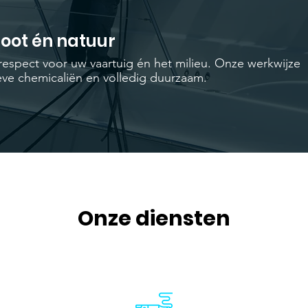
boot én natuur
respect voor uw vaartuig én het milieu. Onze werkwijze
sieve chemicaliën en volledig duurzaam.
Onze diensten