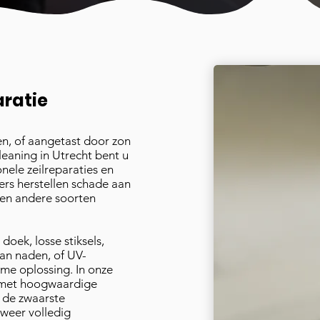
aratie
en, of aangetast door zon
leaning in Utrecht bent u
onele zeilreparaties en
rs herstellen schade aan
, en andere soorten
doek, losse stiksels,
aan naden, of UV-
ame oplossing. In onze
d met hoogwaardige
n de zwaarste
weer volledig