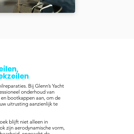
eilen,
ekzeilen
lreparaties. Bij Glenn’s Yacht
fessioneel onderhoud van
ds en bootkappen aan, om de
uw uitrusting aanzienlijk te
 blijft niet alleen in
ok zijn aerodynamische vorm,
baarheid, ongeacht de