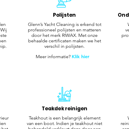
Polijsten
Ond
den
Glenn’s Yacht Cleaning is erkend tot
 Wij
professioneel polijsten en matteren
v
ste
door het merk RIWAX. Met onze
pro
pen
behaalde certificaten maken we het
hip.
verschil in polijsten.
Meer informatie?
Klik hier
Teakdek reinigen
rieur
Teakhout is een belangrijk element
ien
van een boot. Indien je teakhout niet
rein
 het
behandeld verkleurt deze door een
sam