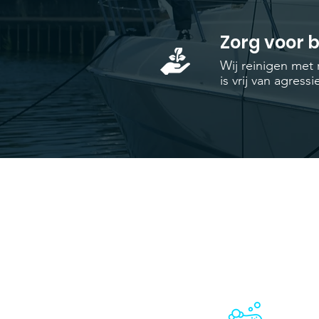
Zorg voor 
Wij reinigen met 
is vrij van agres