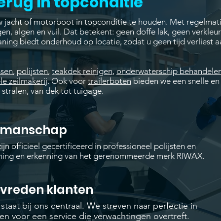
erug in topconditie
 jacht of motorboot in topconditie te houden. Met regelmat
gen, algen en vuil. Dat betekent: geen doffe lak, geen verkleu
aning biedt onderhoud op locatie, zodat u geen tijd verliest a
ssen
,
polijsten
,
teakdek reinigen
,
onderwaterschip behandele
le zeilmakerij
. Ook voor
trailerboten
bieden we een snelle en
 stralen, van dek tot tuigage.
kmanschap
ijn officieel gecertificeerd in professioneel polijsten en
ining en erkenning van het gerenommeerde merk RIWAX.
evreden klanten
taat bij ons centraal. We streven naar perfectie in
gen voor een service die verwachtingen overtreft.