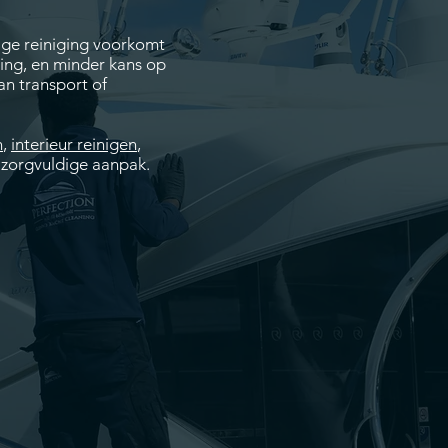
ige reiniging voorkomt
ring, en minder kans op
an transport of
n
,
interieur reinigen
,
 zorgvuldige aanpak.