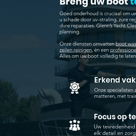
Breng uw boot
t
Goed onderhoud is cruciaal om uw
u schade door uv-straling, zure re
dure reparaties. Glenn’s Yacht Cle
planning.
Onze diensten omvatten
boot wa
zeilen reinigen
, én een
professione
Alles om uw boot volledig te laten
Erkend va
Onze specialisten z
matteren, met tra
Focus op t
Uw tevredenheid s
elk detail en zor