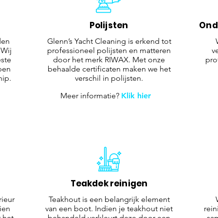
Polijsten
Ond
den
Glenn’s Yacht Cleaning is erkend tot
 Wij
professioneel polijsten en matteren
v
ste
door het merk RIWAX. Met onze
pro
pen
behaalde certificaten maken we het
hip.
verschil in polijsten.
Meer informatie?
Klik hier
Teakdek reinigen
rieur
Teakhout is een belangrijk element
ien
van een boot. Indien je teakhout niet
rein
 het
behandeld verkleurt deze door een
sam