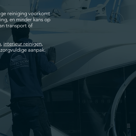
ige reiniging voorkomt
ring, en minder kans op
an transport of
n
,
interieur reinigen
,
 zorgvuldige aanpak.