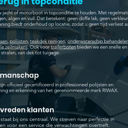
erug in topconditie
 jacht of motorboot in topconditie te houden. Met regelmat
gen, algen en vuil. Dat betekent: geen doffe lak, geen verkleu
aning biedt onderhoud op locatie, zodat u geen tijd verliest a
ssen
,
polijsten
,
teakdek reinigen
,
onderwaterschip behandele
le zeilmakerij
. Ook voor
trailerboten
bieden we een snelle en
 stralen, van dek tot tuigage.
kmanschap
ijn officieel gecertificeerd in professioneel polijsten en
ining en erkenning van het gerenommeerde merk RIWAX.
evreden klanten
taat bij ons centraal. We streven naar perfectie in
gen voor een service die verwachtingen overtreft.