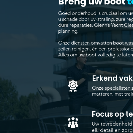
Breng uw boot
t
Goed onderhoud is cruciaal om uw
u schade door uv-straling, zure re
dure reparaties. Glenn’s Yacht Cle
planning.
Onze diensten omvatten
boot wa
zeilen reinigen
, én een
professione
Alles om uw boot volledig te laten
Erkend va
Onze specialisten z
matteren, met tra
Focus op t
Uw tevredenheid s
elk detail en zor