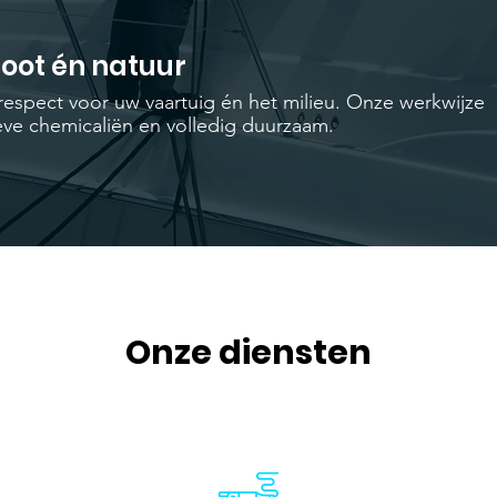
boot én natuur
respect voor uw vaartuig én het milieu. Onze werkwijze
sieve chemicaliën en volledig duurzaam.
Onze diensten