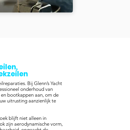
eilen,
ekzeilen
lreparaties. Bij Glenn’s Yacht
fessioneel onderhoud van
ds en bootkappen aan, om de
uw uitrusting aanzienlijk te
 blijft niet alleen in
ok zijn aerodynamische vorm,
baarheid, ongeacht de