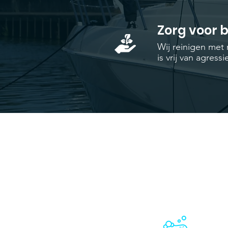
Zorg voor 
Wij reinigen met 
is vrij van agres