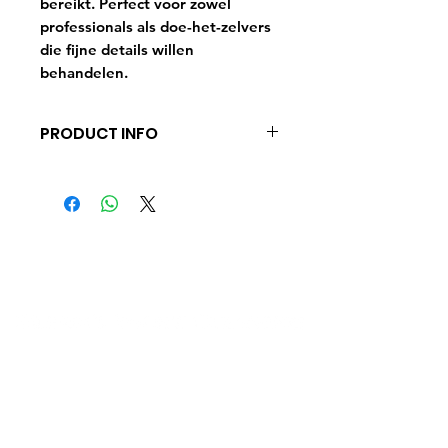
bereikt. Perfect voor zowel
professionals als doe-het-zelvers
die fijne details willen
behandelen.
PRODUCT INFO
Roterende en in toeren regelbare
1100 Watt polijstmachine inclusief
2 formaten steunschijf. Lichtere
machine die geschikt is om
kleinere oppervlakken achtereen
aan te pakken.
Ontdek Glenn's Yacht Cleaning
Glenn’s Yacht Cleaning bestaat uit
het
compleet reinigen van jachten. Denk