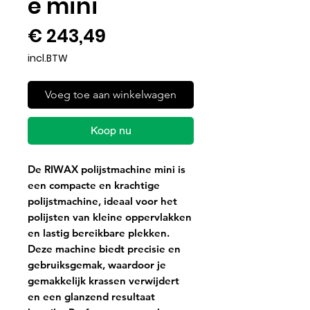
e mini
Prijs
€ 243,49
incl.BTW
Voeg toe aan winkelwagen
Koop nu
De RIWAX polijstmachine mini is
een compacte en krachtige
polijstmachine, ideaal voor het
polijsten van kleine oppervlakken
en lastig bereikbare plekken.
Deze machine biedt precisie en
gebruiksgemak, waardoor je
gemakkelijk krassen verwijdert
en een glanzend resultaat