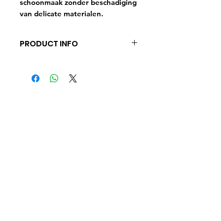
schoonmaak zonder beschadiging
van delicate materialen.
PRODUCT INFO
Sterke reiniger voor het interier
om vuil op stoelbekleding,
kunststof delen, leer, kunstleer,
vloer -en hemelbekleding etc.
moeiteloos te verwijderen.
Ontdek Glenn's Yacht Cleaning
Glenn’s Yacht Cleaning bestaat uit
het
compleet reinigen van jachten. Denk
aan bijvoorbeeld aan een boot wassen,
boot polijsten, interieur reinigen, tot aan