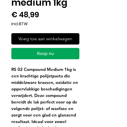
medium 1kg
Prijs
€ 48,99
incl.BTW
Voeg toe aan winkelwagen
Koop nu
RS 02 Compound Medium 1kg is
een krachtige polijstpasta die
middelzware krassen, oxidatie en
oppervlakkige beschadigingen
verwijdert. Deze compound
bereidt de lak perfect voor op de
volgende polijst- of waxfase en
zorgt voor een glad en glanzend
resultaat. Ideaal voor zowel