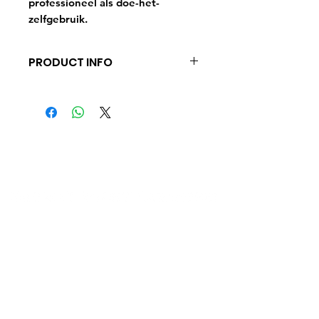
professioneel als doe-het-
zelfgebruik.
PRODUCT INFO
Te gebruiken bij extreme
verwering, diepere krassen en
sterke oxidatie op gelcoat en
laksystemen. Ook ideaal voor het
polijsten na nat schuren met
korrel 2000. Bij donkergekleurde
boten met RS06 Polish
napolijsten. Voor het beste
resultaat machinaal toepassen
maar kan ook met de hand.
Ontdek Glenn's Yacht Cleaning
Product is siliconenvrij.
Glenn’s Yacht Cleaning bestaat uit
het
compleet reinigen van jachten. Denk
aan bijvoorbeeld aan een boot wassen,
boot polijsten, interieur reinigen, tot aan