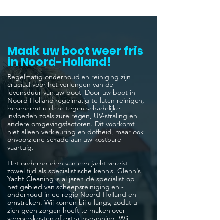
Maak uw boot weer fris
in Noord-Holland!
Regelmatig onderhoud en reiniging zijn
cruciaal voor het verlengen van de
levensduur van uw boot. Door uw boot in
Noord-Holland regelmatig te laten reinigen,
beschermt u deze tegen schadelijke
invloeden zoals zure regen, UV-straling en
andere omgevingsfactoren. Dit voorkomt
niet alleen verkleuring en dofheid, maar ook
onvoorziene schade aan uw kostbare
vaartuig.
Het onderhouden van een jacht vereist
zowel tijd als specialistische kennis. Glenn's
Yacht Cleaning is al jaren dé specialist op
het gebied van scheepsreiniging en -
onderhoud in de regio Noord-Holland en
omstreken. Wij komen bij u langs, zodat u
zich geen zorgen hoeft te maken over
vervoerskosten of extra inspanning. Wij