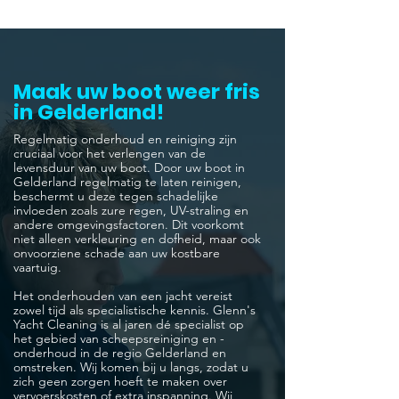
Maak uw boot weer fris
in Gelderland!
Regelmatig onderhoud en reiniging zijn
cruciaal voor het verlengen van de
levensduur van uw boot. Door uw boot in
Gelderland regelmatig te laten reinigen,
beschermt u deze tegen schadelijke
invloeden zoals zure regen, UV-straling en
andere omgevingsfactoren. Dit voorkomt
niet alleen verkleuring en dofheid, maar ook
onvoorziene schade aan uw kostbare
vaartuig.
Het onderhouden van een jacht vereist
zowel tijd als specialistische kennis. Glenn's
Yacht Cleaning is al jaren dé specialist op
het gebied van scheepsreiniging en -
onderhoud in de regio Gelderland en
omstreken. Wij komen bij u langs, zodat u
zich geen zorgen hoeft te maken over
vervoerskosten of extra inspanning. Wij