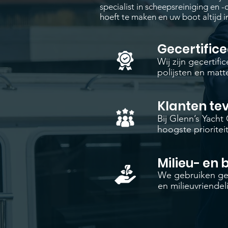
specialist in scheepsreiniging en 
hoeft te maken en uw boot altijd in
Gecertific
Wij zijn gecertif
polijsten en mat
Klanten te
Bij Glenn’s Yacht
hoogste prioritei
Milieu- en 
We gebruiken gee
en milieuvriendeli