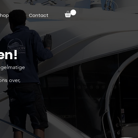
hop
Contact
en!
Regelmatige
ns over,