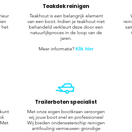
Teakdek reinigen
rieur
Teakhout is een belangrijk element
ien
van een boot. Indien je teakhout niet
rein
 het
behandeld verkleurt deze door een
sam
natuurlijkproces in de loop van de
jaren.
Meer informatie?
Klik hier
Trailerboten specialist
kunt
Met onze eigen bootkraan verzorgen
ok
wij jouw boot snel en professioneel
 Met
Wij bieden onderwaterschip reinigen
j
antifouling vernieuwen grondige