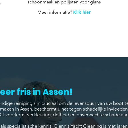
.
schoonmaak en polijsten voor glans
Meer informatie?
Klik hier
er fris in Assen!
dige reiniging zijn cruciaal om de levensduur van uw boot t
nmaken in Assen, beschermt u het tegen schadelijke invloeden
Dit voorkomt verkleuring, dofheid en onverwachte schade aan
als specialistische kennis. Glenn's Yacht Cleaning is met jare