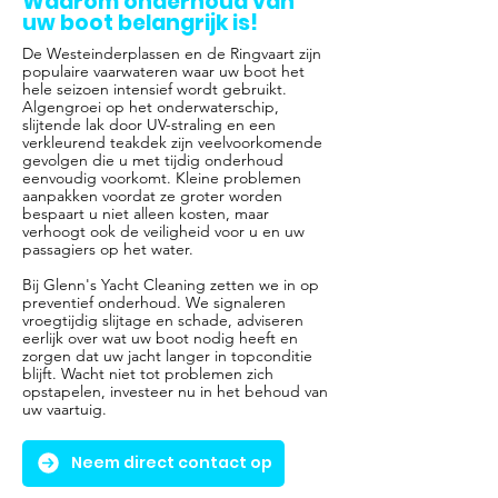
Waarom onderhoud van
uw boot belangrijk is!
De Westeinderplassen en de Ringvaart zijn
populaire vaarwateren waar uw boot het
hele seizoen intensief wordt gebruikt.
Algengroei op het onderwaterschip,
slijtende lak door UV-straling en een
verkleurend teakdek zijn veelvoorkomende
gevolgen die u met tijdig onderhoud
eenvoudig voorkomt. Kleine problemen
aanpakken voordat ze groter worden
bespaart u niet alleen kosten, maar
verhoogt ook de veiligheid voor u en uw
passagiers op het water.
Bij Glenn's Yacht Cleaning zetten we in op
preventief onderhoud. We signaleren
vroegtijdig slijtage en schade, adviseren
eerlijk over wat uw boot nodig heeft en
zorgen dat uw jacht langer in topconditie
blijft. Wacht niet tot problemen zich
opstapelen, investeer nu in het behoud van
uw vaartuig.
Neem direct contact op