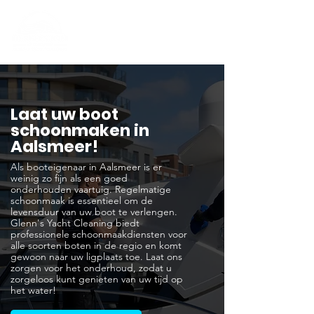
Laat uw boot
schoonmaken in
Aalsmeer!
Als booteigenaar in Aalsmeer is er
weinig zo fijn als een goed
onderhouden vaartuig. Regelmatige
schoonmaak is essentieel om de
levensduur van uw boot te verlengen.
Glenn's Yacht Cleaning biedt
professionele schoonmaakdiensten voor
alle soorten boten in de regio en komt
gewoon naar uw ligplaats toe. Laat ons
zorgen voor het onderhoud, zodat u
zorgeloos kunt genieten van uw tijd op
het water!