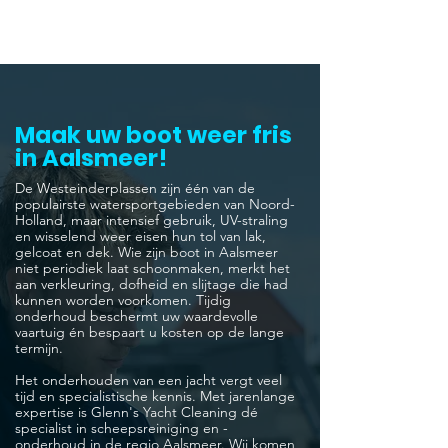
Maak uw boot weer fris
in Aalsmeer!
De Westeinderplassen zijn één van de
populairste watersportgebieden van Noord-
Holland, maar intensief gebruik, UV-straling
en wisselend weer eisen hun tol van lak,
gelcoat en dek. Wie zijn boot in Aalsmeer
niet periodiek laat schoonmaken, merkt het
aan verkleuring, dofheid en slijtage die had
kunnen worden voorkomen. Tijdig
onderhoud beschermt uw waardevolle
vaartuig én bespaart u kosten op de lange
termijn.
Het onderhouden van een jacht vergt veel
tijd en specialistische kennis. Met jarenlange
expertise is Glenn's Yacht Cleaning dé
specialist in scheepsreiniging en -
onderhoud in de regio Aalsmeer. Wij komen