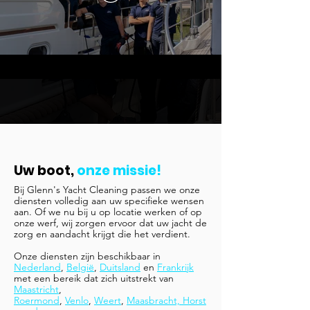
Uw boot,
onze missie!
Bij Glenn's Yacht Cleaning passen we onze
diensten volledig aan uw specifieke wensen
aan. Of we nu bij u op locatie werken of op
onze werf, wij zorgen ervoor dat uw jacht de
zorg en aandacht krijgt die het verdient.
Onze diensten zijn beschikbaar in
Nederland
,
België
,
Duitsland
en
Frankrijk
met een bereik dat zich uitstrekt van
Maastricht
,
Roermond
,
Venlo
,
Weert
,
Maasbracht, Horst