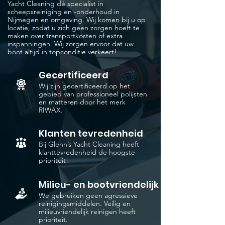
Yacht Cleaning dé specialist in
scheepsreiniging en -onderhoud in
Nijmegen en omgeving. Wij komen bij u op
locatie, zodat u zich geen zorgen hoeft te
maken over transportkosten of extra
inspanningen. Wij zorgen ervoor dat uw
boot altijd in topconditie verkeert!
Gecertificeerd
Wij zijn gecertificeerd op het
gebied van professioneel polijsten
en matteren door het merk
RIWAX.
Klanten tevredenheid
Bij Glenn’s Yacht Cleaning heeft
klanttevredenheid de hoogste
prioriteit!
Milieu- en bootvriendelijk
We gebruiken geen agressieve
reinigingsmiddelen. Veilig en
milieuvriendelijk reinigen heeft
prioriteit.