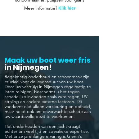
Meer informatie?
Klik hier
Maak uw boot weer fris
in Nijmegen!
Regelmatig onderhoud en schoonmaak zijn
cruciaal voor de levensduur van uw boot.
Door uw vaartuig in Nijmegen regelmatig te
laten reinigen, beschermt u het tegen
schadelijke invloeden zoals zure regen, UV-
straling en andere externe factoren. Dit
voorkomt niet alleen verkleuring en dofheid,
maar helpt ook om onverwachte schade aan
uw waardevolle bezit te voorkomen.
Het onderhouden van een jacht vraagt
echter om veel tijd en specifieke expertise.
Met onze jarenlange ervaring is Glenn's