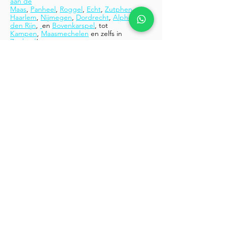
aan de
Maas
,
Panheel
,
Roggel
,
Echt
,
Zutphen
,
Haarlem
,
Nijmegen
,
Dordrecht
,
Alphen aan
den Rijn
,
en
Bovenkarspel
,
tot
Kampen
,
Maasmechelen
en zelfs in
Zeeland
!
Waar u zich ook bevindt, ons team staat
altijd voor u klaar. Kies voor Glenn's Yacht
Cleaning en geniet onbezorgd van elke
vaartocht!
Laat uw boot stralen!