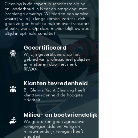
Cleaning is de expert in scheepsreiniging
en -onderhoud in Neer en omgeving, met
jarenlange ervaring. Wij bieden een service
waarbij wij bij u langs komen, zodat u zich
geen zorgen hoeft te maken over transport
of extra werk. Op deze manier blijft uw boot
altijd in optimale conditie!
Gecertificeerd
Wij zijn gecertificeerd op het
gebied van professioneel polijsten
en matteren door het merk
RIWAX.
Klanten tevredenheid
Bij Glenn’s Yacht Cleaning heeft
klanttevredenheid de hoogste
prioriteit!
Milieu- en bootvriendelijk
We gebruiken geen agressieve
reinigingsmiddelen. Veilig en
milieuvriendelijk reinigen heeft
prioriteit.