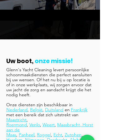
Uw boot,
onze missie!
Glenn's Yacht Cleaning levert persoonlijke
schoonmaakdiensten die perfect aansluiten
bij uw wensen. Of het nu bij u op locatie is
of in onze werkplaats, wij zorgen ervoor dat
uw jacht de zorg en aandacht krijgt die het
nodig heeft.
Onze diensten zijn beschikbaar in
Nederland
,
België
,
Duitsland
en
Frankrijk
met een bereik dat zich uitstrekt van
Maastricht
,
Roermond
,
Venlo
,
Weert
,
Maasbracht, Horst
aan de
Maas
,
Panheel
,
Roggel
,
Echt
,
Zutphen
,
Haarlem
,
Nijmegen
,
Dordrecht
,
Alphen aan