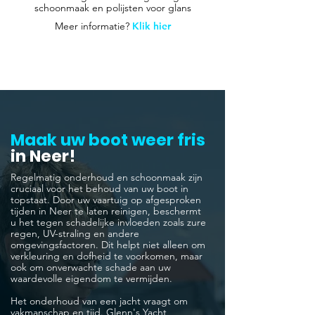
schoonmaak en polijsten voor glans
Meer informatie?
Klik hier
Maak uw boot weer fris
in Neer!
Regelmatig onderhoud en schoonmaak zijn
cruciaal voor het behoud van uw boot in
topstaat. Door uw vaartuig op afgesproken
tijden in Neer te laten reinigen, beschermt
u het tegen schadelijke invloeden zoals zure
regen, UV-straling en andere
omgevingsfactoren. Dit helpt niet alleen om
verkleuring en dofheid te voorkomen, maar
ook om onverwachte schade aan uw
waardevolle eigendom te vermijden.
Het onderhoud van een jacht vraagt om
vakmanschap en tijd. Glenn's Yacht