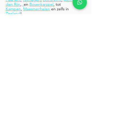
den Rijn
,
en
Bovenkarspel
,
tot
Kampen
,
Maasmechelen
en zelfs in
Zeeland
!
Waar uw reis ook begint, ons team staat
altijd voor u klaar. Kies voor Glenn's Yacht
Cleaning en ervaar zorgeloos varen!
Laat uw boot stralen!