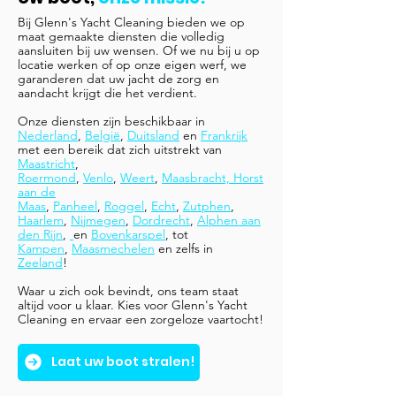
Bij Glenn's Yacht Cleaning bieden we op
maat gemaakte diensten die volledig
aansluiten bij uw wensen. Of we nu bij u op
locatie werken of op onze eigen werf, we
garanderen dat uw jacht de zorg en
aandacht krijgt die het verdient.
Onze diensten zijn beschikbaar in
Nederland
,
België
,
Duitsland
en
Frankrijk
met een bereik dat zich uitstrekt van
Maastricht
,
Roermond
,
Venlo
,
Weert
,
Maasbracht, Horst
aan de
Maas
,
Panheel
,
Roggel
,
Echt
,
Zutphen
,
Haarlem
,
Nijmegen
,
Dordrecht
,
Alphen aan
den Rijn
,
en
Bovenkarspel
,
tot
Kampen
,
Maasmechelen
en zelfs in
Zeeland
!
Waar u zich ook bevindt, ons team staat
altijd voor u klaar. Kies voor Glenn's Yacht
Cleaning en ervaar een zorgeloze vaartocht!
Laat uw boot stralen!