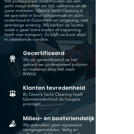
Het professioneel onderhouden van een
jacht vraagt echter om tijd, vakkennis en de
juiste middelen. Glenn’s Yacht Cleaning is
dé specialist in boot schoonmaak en jacht
onderhoud in Gorinchem en omgeving, met
jarenlange ervaring. Wij werken op locatie,
zodat u geen extra kosten of inspanning
heeft voor transport. Zo blijft uw boot altijd
in uitstekende conditie.
Gecertificeerd
Wij zijn gecertificeerd op het
gebied van professioneel polijsten
en matteren door het merk
RIWAX.
Klanten tevredenheid
Bij Glenn’s Yacht Cleaning heeft
klanttevredenheid de hoogste
prioriteit!
Milieu- en bootvriendelijk
We gebruiken geen agressieve
reinigingsmiddelen. Veilig en