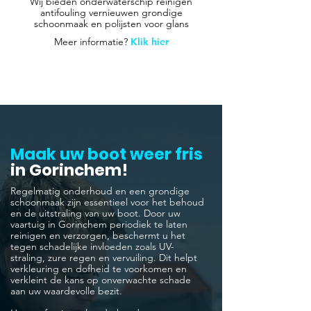
Wij bieden onderwaterschip reinigen
antifouling vernieuwen grondige
schoonmaak en polijsten voor glans
Meer informatie?
Klik hier
Maak uw boot weer fris
in Gorinchem!
Regelmatig onderhoud en een grondige
schoonmaak zijn essentieel voor het behoud
en de uitstraling van uw boot. Door uw
vaartuig in Gorinchem periodiek te laten
reinigen en verzorgen, beschermt u het
tegen schadelijke invloeden zoals UV-
straling, zure regen en vervuiling. Dit helpt
verkleuring en dofheid te voorkomen en
verkleint de kans op onverwachte schade
aan uw waardevolle bezit.