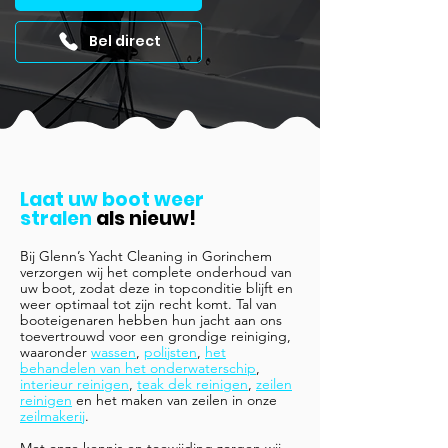
Bel direct
Laat uw boot weer
stralen
als nieuw!
Bij Glenn’s Yacht Cleaning in Gorinchem
verzorgen wij het complete onderhoud van
uw boot, zodat deze in topconditie blijft en
weer optimaal tot zijn recht komt. Tal van
booteigenaren hebben hun jacht aan ons
toevertrouwd voor een grondige reiniging,
waaronder
wassen
,
polijsten
,
het
behandelen van het onderwaterschip
,
interieur reinigen
,
teak dek reinigen
,
zeilen
reinigen
en het maken van zeilen in onze
zeilmakerij
.
Met onze kennis en toewijding zorgen wij